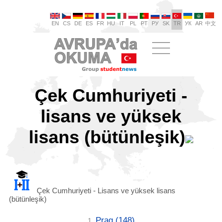
EN
CS
DE
ES
FR
HU
IT
PL
PT
РУ
SK
TR
УК
AR
中文
Çek Cumhuriyeti -
lisans ve yüksek
lisans (bütünleşik)
Çek Cumhuriyeti - Lisans ve yüksek lisans
(bütünleşik)
Prag
(148)
1.